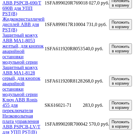
Положить
ABB PSPCB-690/T
1SFA899020R7690
18 027,0 руб.
в корзину
690В для УПП
PST(B)
Жидкокристалличей
Положить
дисплей ABB для
1SFA899017R1000
4 731,0 руб.
в корзину
PST(B)
Защитный кожух
ABB MA1-8053
желтый, для кнопок
Положить
1SFA611920R8053
540,0 руб.
аварийной
в корзину
остановки
модульной серии
Защитный кожух
ABB MA1-8128
серый, для кнопок
Положить
1SFA611920R8128
268,0 руб.
аварийной
в корзину
остановки
модульной серии
Ключ ABB Ronis
Положить
455 для
SK616021-71
283,0 руб.
в корзину
переключателя
Низковольтная
плата управления
Положить
1SFA899020R7000
42 570,0 руб.
ABB PSPCB-LV/T
в корзину
для УПП PST(B)