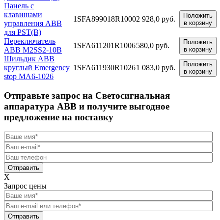
Панель с
клавишами
Положить
1SFA899018R1000
2 928,0 руб.
управления ABB
в корзину
для PST(B)
Переключатель
Положить
1SFA611201R1006
580,0 руб.
ABB M2SS2-10B
в корзину
Шильдик ABB
Положить
круглый Emergency
1SFA611930R1026
1 083,0 руб.
в корзину
stop MA6-1026
Отправьте запрос на Светосигнальная
аппаратура ABB и получите выгодное
предложение на поставку
Отправить
X
Запрос цены
Отправить