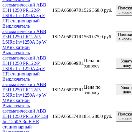
автоматический ABB
Положи
E3H 1250 PR122/P-
1SDA058697R1
526 368,0 руб.
в корзи
LSIRc In=1250A 3p F
HR стационарный
Выключатель
автоматический ABB
Положи
E3H 1250 PR122/P-
1SDA058701R1
560 075,0 руб.
в корзи
LSIRc In=1250A 3p W
MP выкатной
Выключатель
автоматический ABB
Цена по
Узнат
E3H 1250 PR122/P-
1SDA058699R1
запросу
цену
LSIRc In=1250A 4p F
HR стационарный
Выключатель
автоматический ABB
Цена по
Узнат
E3H 1250 PR122/P-
1SDA058703R1
запросу
цену
LSIRc In=1250A 4p W
MP выкатной
Выключатель
автоматический ABB
Положи
E3H 1250 PR123/P-LSI
1SDA056374R1
851 280,0 руб.
в корзи
In=1250A 3p F HR
стационарный