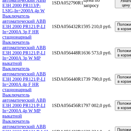
автоматический ABB
Цена по
Узнат
1SDA052790R1
E3H 2000 PR113/P-
запросу
цену
LSIG-In=2000A 4p W
Выключатель
автоматический ABB
Положи
E3H 2000 PR121/P-LI
1SDA056432R1
595 210,0 руб.
в корзи
In=2000A 3p F HR
стационарный
Выключатель
автоматический ABB
Положи
E3H 2000 PR121/P-LI
1SDA056448R1
636 573,0 руб.
в корзи
In=2000A 3p W MP
выкатной
Выключатель
автоматический ABB
Положи
E3H 2000 PR121/P-LI
1SDA056440R1
739 790,0 руб.
в корзи
In=2000A 4p F HR
стационарный
Выключатель
автоматический ABB
Положи
E3H 2000 PR121/P-LI
1SDA056456R1
797 002,0 руб.
в корзи
In=2000A 4p W MP
выкатной
Выключатель
автоматический ABB
Положи