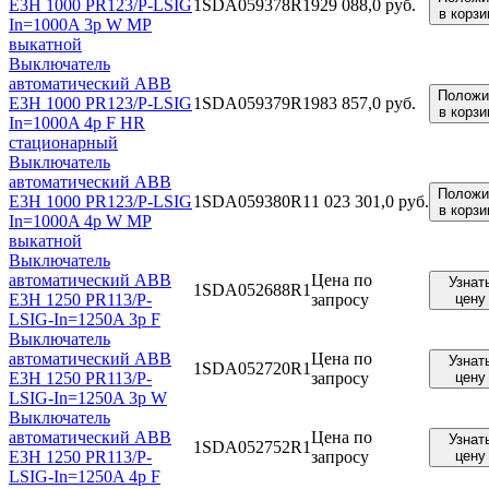
E3H 1000 PR123/P-LSIG
1SDA059378R1
929 088,0 руб.
в корзи
In=1000A 3p W MP
выкатной
Выключатель
автоматический ABB
Положи
E3H 1000 PR123/P-LSIG
1SDA059379R1
983 857,0 руб.
в корзи
In=1000A 4p F HR
стационарный
Выключатель
автоматический ABB
Положи
E3H 1000 PR123/P-LSIG
1SDA059380R1
1 023 301,0 руб.
в корзи
In=1000A 4p W MP
выкатной
Выключатель
автоматический ABB
Цена по
Узнат
1SDA052688R1
E3H 1250 PR113/P-
запросу
цену
LSIG-In=1250A 3p F
Выключатель
автоматический ABB
Цена по
Узнат
1SDA052720R1
E3H 1250 PR113/P-
запросу
цену
LSIG-In=1250A 3p W
Выключатель
автоматический ABB
Цена по
Узнат
1SDA052752R1
E3H 1250 PR113/P-
запросу
цену
LSIG-In=1250A 4p F