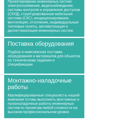
Проектирование инженерных систем:
электроснабжение, видеонаблюдение,
системы контроля и управления доступом
(СКУД), структурированная кабельная
система (СКС), кондиционирование,
вентиляция, отопление, индивидуальные
тепловые пункты, автоматизация и
диспетчеризация инженерных систем.
Поставка оборудования
Подбор и комплексная поставка
оборудования и материалов для объектов
по техническому заданию и
спецификации.
Монтажно-наладочные
работы
Квалифицированные специалисты нашей
компании готовы выполнить монтажные и
пусконаладочные работы инженерных
систем по проектам любой сложности на
высоком профессиональном уровне.