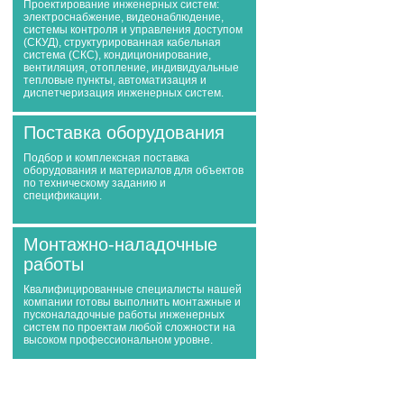
Проектирование инженерных систем:
электроснабжение, видеонаблюдение,
системы контроля и управления доступом
(СКУД), структурированная кабельная
система (СКС), кондиционирование,
вентиляция, отопление, индивидуальные
тепловые пункты, автоматизация и
диспетчеризация инженерных систем.
Поставка оборудования
Подбор и комплексная поставка
оборудования и материалов для объектов
по техническому заданию и
спецификации.
Монтажно-наладочные
работы
Квалифицированные специалисты нашей
компании готовы выполнить монтажные и
пусконаладочные работы инженерных
систем по проектам любой сложности на
высоком профессиональном уровне.