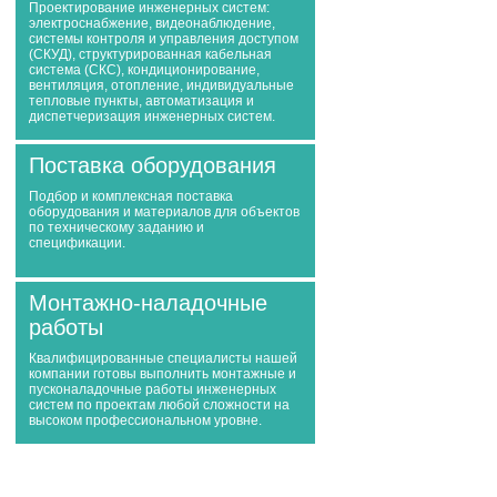
Проектирование инженерных систем:
электроснабжение, видеонаблюдение,
системы контроля и управления доступом
(СКУД), структурированная кабельная
система (СКС), кондиционирование,
вентиляция, отопление, индивидуальные
тепловые пункты, автоматизация и
диспетчеризация инженерных систем.
Поставка оборудования
Подбор и комплексная поставка
оборудования и материалов для объектов
по техническому заданию и
спецификации.
Монтажно-наладочные
работы
Квалифицированные специалисты нашей
компании готовы выполнить монтажные и
пусконаладочные работы инженерных
систем по проектам любой сложности на
высоком профессиональном уровне.