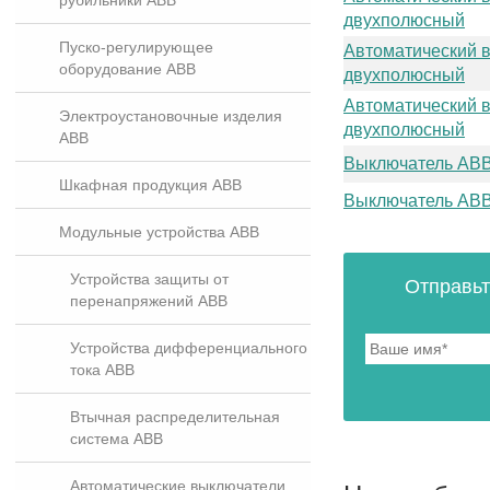
рубильники ABB
двухполюсный
Пуско-регулирующее
Автоматический 
оборудование ABB
двухполюсный
Автоматический 
Электроустановочные изделия
двухполюсный
ABB
Выключатель AB
Шкафная продукция ABB
Выключатель AB
Модульные устройства ABB
Устройства защиты от
Отправьт
перенапряжений ABB
Устройства дифференциального
тока ABB
Втычная распределительная
система ABB
Автоматические выключатели