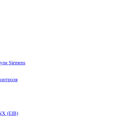
ули Siemens
контроля
NX (EIB)