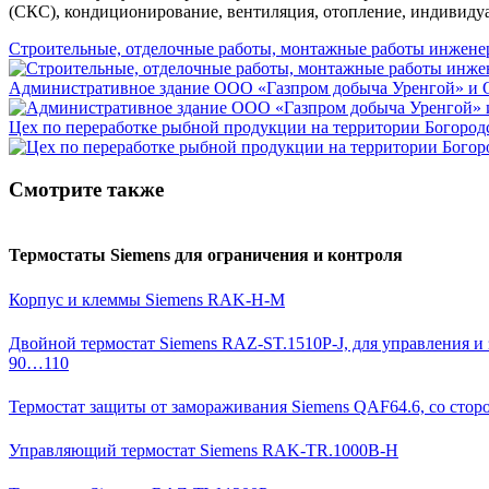
(СКС), кондиционирование, вентиляция, отопление, индивиду
Строительные, отделочные работы, монтажные работы инженер
Административное здание ООО «Газпром добыча Уренгой» и 
Цех по переработке рыбной продукции на территории Богородс
Смотрите также
Термостаты Siemens для ограничения и контроля
Корпус и клеммы Siemens RAK-H-M
Двойной термостат Siemens RAZ-ST.1510P-J, для управления и
90…110
Термостат защиты от замораживания Siemens QAF64.6, со стор
Управляющий термостат Siemens RAK-TR.1000B-H