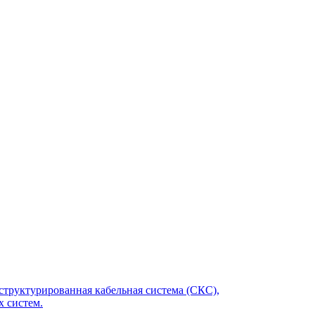
структурированная кабельная система (СКС),
 систем.