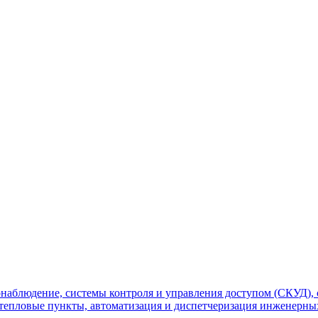
наблюдение, системы контроля и управления доступом (СКУД), 
тепловые пункты, автоматизация и диспетчеризация инженерных