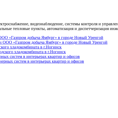
ктроснабжение, видеонаблюдение, системы контроля и управлен
альные тепловые пункты, автоматизация и диспетчеризация инж
ООО «Газпром добыча Ямбург» в городе Новый Уренгой
кого хладокомбината в г.Ногинск
ных систем в интерьерах квартир и офисов