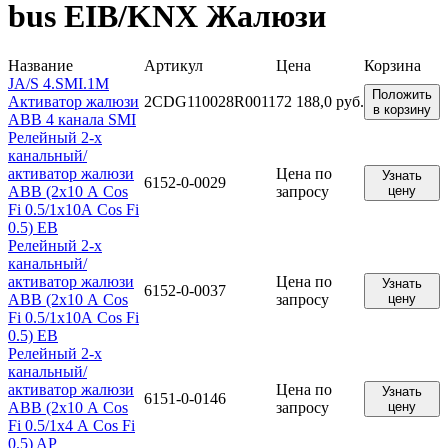
bus EIB/KNX Жалюзи
Название
Артикул
Цена
Корзина
JA/S 4.SMI.1M
Положить
Активатор жалюзи
2CDG110028R0011
72 188,0 руб.
в корзину
ABB 4 канала SMI
Релейный 2-х
канальный/
активатор жалюзи
Цена по
Узнать
6152-0-0029
ABB (2х10 А Cos
запросу
цену
Fi 0.5/1х10А Cos Fi
0.5) EB
Релейный 2-х
канальный/
активатор жалюзи
Цена по
Узнать
6152-0-0037
ABB (2х10 А Cos
запросу
цену
Fi 0.5/1х10А Cos Fi
0.5) EB
Релейный 2-х
канальный/
активатор жалюзи
Цена по
Узнать
6151-0-0146
ABB (2х10 А Cos
запросу
цену
Fi 0.5/1х4 А Cos Fi
0.5) AP