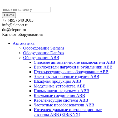
+7 (495) 640 3683
info@eleport.ru
du@eleport.ru
Каталог оборудования
Автоматика
Оборудование Siemens
Оборудование Danfoss
Оборудование ABB
Силовые автоматические выключатели ABB
Выключатели нагрузки и рубильники ABB
Пуско-регулирующее оборудование ABB
Электроустановочные изделия ABB
Шкафная продукция ABB
Модульные устройства ABB
Промышленные разъемы ABB
Клеммные соединения ABB
Кабеленесущие системы ABB
Частотные преобразователи ABB
Интеллектуальные инсталляционные
системы ABB (EIB/KNX)