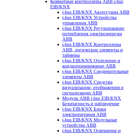
Комнатные контроллеры ABB i-bus
EIB/KNX
i-bus EIB/KNX Аксессуары ABB
i-bus EIB/KNX Устройства
управления ABB
i-bus EIB/KNX Регулирование
потребления электроэнергии
ABB
i-bus EIB/KNX Контроллеры
ABB, логические элементы и
таймеры
i-bus EIB/KNX Отопление и
кондиционирование ABB
i-bus EIB/KNX Соединительные
элементы ABB
i-bus EIB/KNX Средства
визуализации, отображения и
сигнализации ABB
Модули ABB i-bus EIB/KNX
Безопасность и наблюдение
i-bus EIB/KNX Блоки
электропитания ABB
i-bus EIB/KNX Модульные
устройства ABB
i-bus EIB/KNX Освещение и