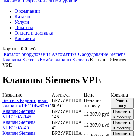
высоком профессиональном уровне.
О компании
Каталог
Услуги
Объекты
Оплата и доставка
Контакты
Корзина 0,0 руб.
Каталог оборудования
Автоматика
Оборудование Siemens
Клапаны Siemens
Комбиклапаны Siemens
Клапаны Siemens
VPE
Клапаны Siemens VPE
Название
Артикул
Цена
Корзина
Siemens Радиаторный
BPZ:VPE110B-
Цена по
Узнать
клапан VPE110B-60AO
60AO
запросу
цену
Клапан Siemens
BPZ:VPE110A-
Положить
12 307,0 руб.
VPE110A-145
145
в корзину
Клапан Siemens
BPZ:VPE110A-
Положить
12 307,0 руб.
VPE110A-45
45
в корзину
Клапан Siemens
BPZ:VPE110A-
Положить
12 307,0 руб.