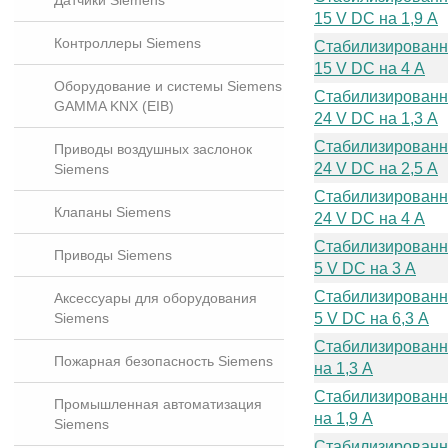
Датчики Siemens
15 V DC на 1,9 A
Контроллеры Siemens
Стабилизированн
15 V DC на 4 A
Оборудование и системы Siemens
Стабилизированн
GAMMA KNX (EIB)
24 V DC на 1,3 A
Стабилизированн
Приводы воздушных заслонок
24 V DC на 2,5 A
Siemens
Стабилизированн
Клапаны Siemens
24 V DC на 4 A
Стабилизированн
Приводы Siemens
5 V DC на 3 A
Стабилизированн
Аксессуары для оборудования
Siemens
5 V DC на 6,3 A
Стабилизированн
Пожарная безопасность Siemens
на 1,3 A
Стабилизированн
Промышленная автоматизация
на 1,9 A
Siemens
Стабилизированн