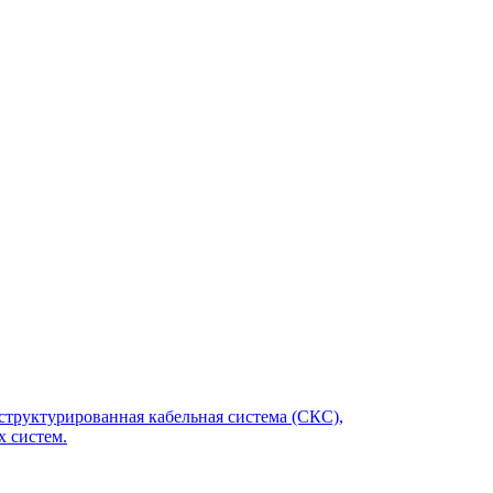
структурированная кабельная система (СКС),
 систем.