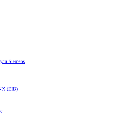
ули Siemens
NX (EIB)
ие