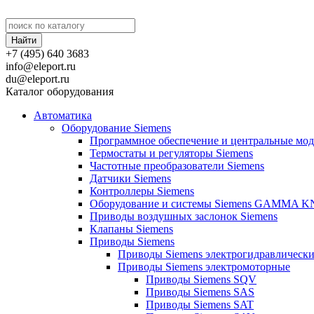
+7 (495) 640 3683
info@eleport.ru
du@eleport.ru
Каталог оборудования
Автоматика
Оборудование Siemens
Программное обеспечение и центральные мод
Термостаты и регуляторы Siemens
Частотные преобразователи Siemens
Датчики Siemens
Контроллеры Siemens
Оборудование и системы Siemens GAMMA K
Приводы воздушных заслонок Siemens
Клапаны Siemens
Приводы Siemens
Приводы Siemens электрогидравлическ
Приводы Siemens электромоторные
Приводы Siemens SQV
Приводы Siemens SAS
Приводы Siemens SAT