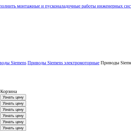
олнить монтажные и пусконаладочные работы инженерных сист
воды Siemens
Приводы Siemens электромоторные
Приводы Siem
Корзина
у
Узнать цену
у
Узнать цену
у
Узнать цену
у
Узнать цену
у
Узнать цену
у
Узнать цену