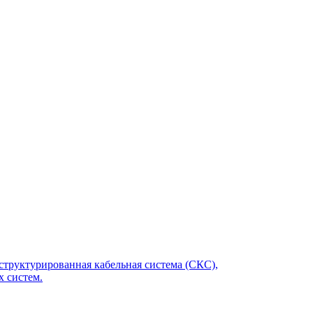
структурированная кабельная система (СКС),
 систем.