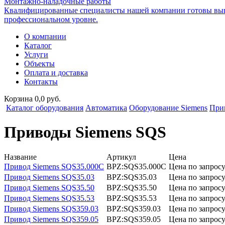
Монтажно-наладочные работы
Квалифицированные специалисты нашей компании готовы вып
профессиональном уровне.
О компании
Каталог
Услуги
Объекты
Оплата и доставка
Контакты
Корзина 0,0 руб.
Каталог оборудования
Автоматика
Оборудование Siemens
При
Приводы Siemens SQS
Название
Артикул
Цена
Привод Siemens SQS35.000C
BPZ:SQS35.000C
Цена по запрос
Привод Siemens SQS35.03
BPZ:SQS35.03
Цена по запрос
Привод Siemens SQS35.50
BPZ:SQS35.50
Цена по запрос
Привод Siemens SQS35.53
BPZ:SQS35.53
Цена по запрос
Привод Siemens SQS359.03
BPZ:SQS359.03
Цена по запрос
Привод Siemens SQS359.05
BPZ:SQS359.05
Цена по запрос